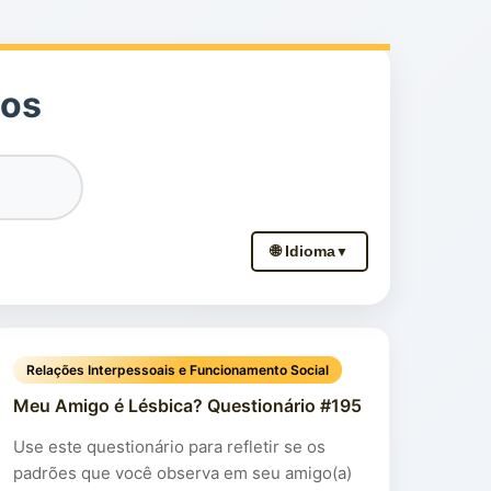
cos
🌐 Idioma
▼
Relações Interpessoais e Funcionamento Social
Meu Amigo é Lésbica? Questionário #195
Use este questionário para refletir se os
padrões que você observa em seu amigo(a)