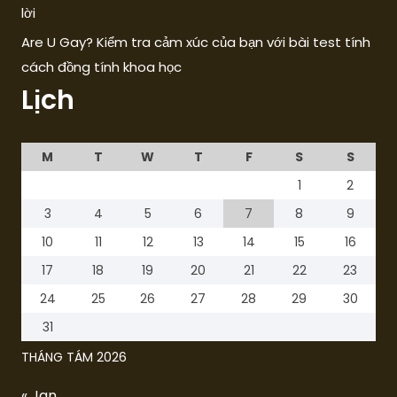
lời
Are U Gay? Kiểm tra cảm xúc của bạn với bài test tính
cách đồng tính khoa học
Lịch
M
T
W
T
F
S
S
1
2
3
4
5
6
7
8
9
10
11
12
13
14
15
16
17
18
19
20
21
22
23
24
25
26
27
28
29
30
31
THÁNG TÁM 2026
« Jan