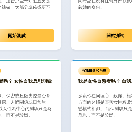
驗，適合那些想知道直男是
同時記住沒有任何外部觀察
全準確、大部分準確或更不
義她的身份。
。
開始測試
開始測試
自我概念和自尊
者嗎？ 女性自我反思測驗
我是女性自戀者嗎？ 自我
動、保密或反復失控是否會
探索你在同理心、欽佩、權
健康、人際關係或日常生
方面的習慣是否與女性經常
個以女性為中心的測驗只是為
戀模式相似。 這個測驗只
思，而不是診斷。
反思，而不是診斷。