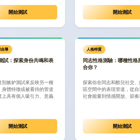
開始測試
開始測試
和自尊
人格特質
測試：探索身份共鳴和表
同志性格測驗：哪種性格
合你？
性別嫉妒測試來反映另一種
探索你在同志和酷兒社交、
、身體特徵或被看待的管道
區空間中的表現管道，從自
度上具有個人吸引力、意義
社會能量到情感開放、節奏
。
開始測試
開始測試