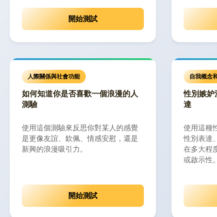
開始測試
人際關係與社會功能
自我概念
如何知道你是否喜歡一個浪漫的人
性別嫉妒
測驗
達
使用這個測驗來反思你對某人的感覺
使用這種
是更像友誼、欽佩、情感安慰，還是
性別表達
新興的浪漫吸引力。
在多大程
或啟示性
開始測試