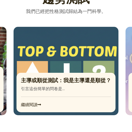
我們已經把性格測試歸結為一門科學。
主導或順從測試：我是主導還是順從？
引言這份簡單的問卷是…
繼續閱讀