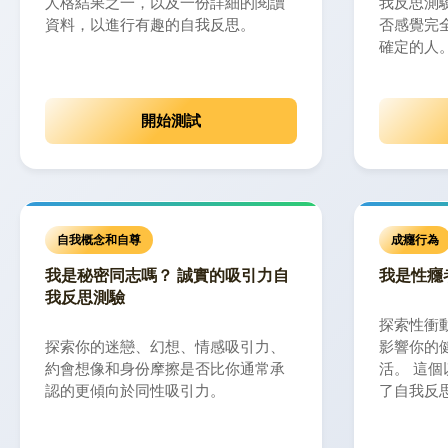
人格結果之一，以及一份詳細的閱讀
我反思測
資料，以進行有趣的自我反思。
否感覺完
確定的人
開始測試
自我概念和自尊
成癮行為
我是秘密同志嗎？ 誠實的吸引力自
我是性癮
我反思測驗
探索性衝
探索你的迷戀、幻想、情感吸引力、
影響你的
約會想像和身份摩擦是否比你通常承
活。 這
認的更傾向於同性吸引力。
了自我反