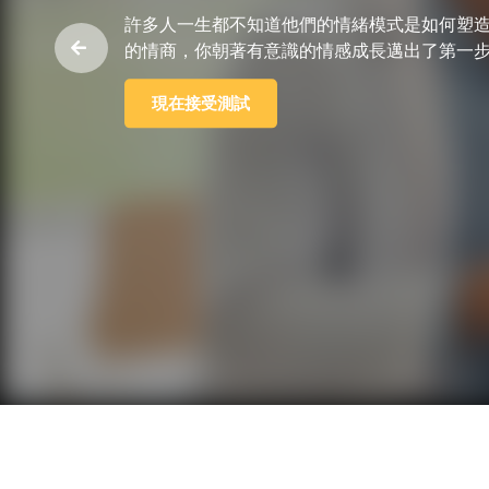
許多人一生都不知道他們的情緒模式是如何塑造
的情商，你朝著有意識的情感成長邁出了第一
現在接受測試