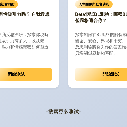
與社會功能
人際關係與社會功能
有性吸引力嗎？ 自我反思
Beta測試BL測驗：哪種BL
係風格適合你？
自我反思測驗，探索你現時
探索如何在BL風格的關係
性吸引力有多大，以及親
親密、安心、界限和衝突。
、壓力和情感親密如何塑造
反思測驗將你與你的答案最
貝塔關係風格相匹配。
開始測試
開始測試
-搜索更多測試-