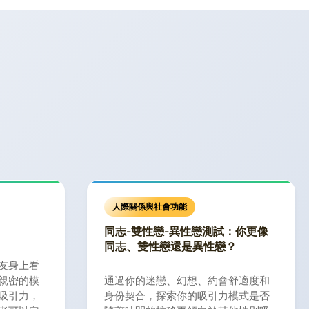
人際關係與社會功能
同志-雙性戀-異性戀測試：你更像
同志、雙性戀還是異性戀？
友身上看
親密的模
通過你的迷戀、幻想、約會舒適度和
吸引力，
身份契合，探索你的吸引力模式是否