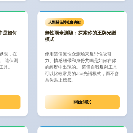
人際關係與社會功能
中是如何
無性雨傘測驗：探索你的王牌光譜
模式
界限，在
使用這個無性傘測驗來反思性吸引
。 這個測
力、情感紐帶和身份共鳴是如何在你
工具。
的經歷中出現的。 這個自我反射工具
可以比較常見的ace光譜模式，而不會
為你貼上標籤。
開始測試