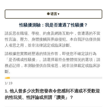
🌐 语言
▼
性騷擾測驗：我是否遭遇了性騷擾？
請反思在職場、學校、約會及網路互動中，曾遭遇的不當
性言論、壓力、身體接觸與界線侵犯。本自我評估僅供個
人省思之用，並非法律認定或臨床診斷。
請根據您實際經歷過的情況作答，即使您不確定該行為
「是否構成性騷擾」。請選擇最符合整體情況的選項；請
務必記得，本測驗僅供自我省思，絕非法律裁定或臨床診
斷。
1
/ 19
1. 他人曾多少次對您發表令您感到不適或不受歡迎
的性玩笑、性評論或所謂「讚美」？