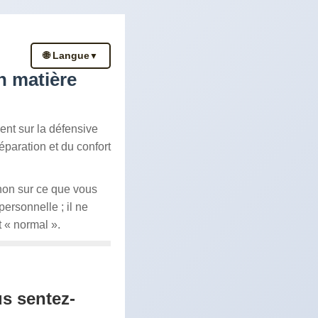
🌐 Langue
▼
n matière
nt sur la défensive
éparation et du confort
 non sur ce que vous
ersonnelle ; il ne
t « normal ».
us sentez-