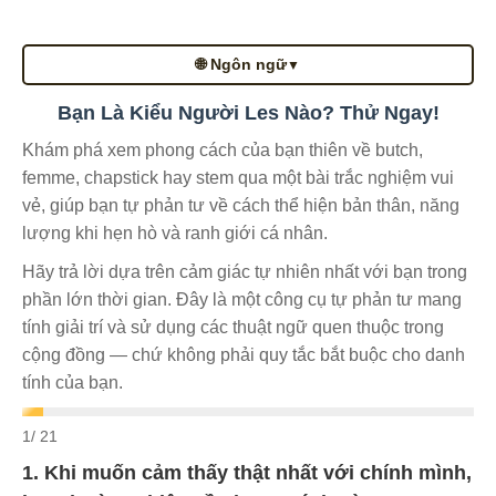
🌐 Ngôn ngữ
▼
Bạn Là Kiểu Người Les Nào? Thử Ngay!
Khám phá xem phong cách của bạn thiên về butch,
femme, chapstick hay stem qua một bài trắc nghiệm vui
vẻ, giúp bạn tự phản tư về cách thể hiện bản thân, năng
lượng khi hẹn hò và ranh giới cá nhân.
Hãy trả lời dựa trên cảm giác tự nhiên nhất với bạn trong
phần lớn thời gian. Đây là một công cụ tự phản tư mang
tính giải trí và sử dụng các thuật ngữ quen thuộc trong
cộng đồng — chứ không phải quy tắc bắt buộc cho danh
tính của bạn.
1
/ 21
1. Khi muốn cảm thấy thật nhất với chính mình,