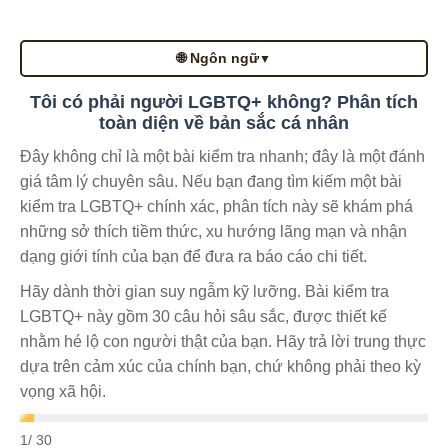
🌐 Ngôn ngữ
▼
Tôi có phải người LGBTQ+ không? Phân tích
toàn diện về bản sắc cá nhân
Đây không chỉ là một bài kiểm tra nhanh; đây là một đánh
giá tâm lý chuyên sâu. Nếu bạn đang tìm kiếm một bài
kiểm tra LGBTQ+ chính xác, phân tích này sẽ khám phá
những sở thích tiềm thức, xu hướng lãng mạn và nhận
dạng giới tính của bạn để đưa ra báo cáo chi tiết.
Hãy dành thời gian suy ngẫm kỹ lưỡng. Bài kiểm tra
LGBTQ+ này gồm 30 câu hỏi sâu sắc, được thiết kế
nhằm hé lộ con người thật của bạn. Hãy trả lời trung thực
dựa trên cảm xúc của chính bạn, chứ không phải theo kỳ
vọng xã hội.
1
/ 30