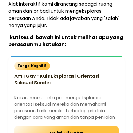
Alat interaktif kami dirancang sebagai ruang
aman dan pribadi untuk mengeksplorasi
perasaan Anda. Tidak ada jawaban yang "salah"—
hanya yang jujur.
Ikuti tes di bawah ini untuk melihat apa yang
perasaanmu katakan:
Fungsi Kognitif
Am I Gay? Kuis Eksplorasi Orientasi
Seksual Sendiri
Kuis ini membantu pria mengeksplorasi
orientasi seksual mereka dan memahami
perasaan tarik mereka terhadap pria lain
dengan cara yang aman dan tanpa penilaian.