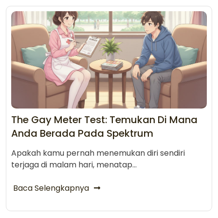
The Gay Meter Test: Temukan Di Mana
Anda Berada Pada Spektrum
Apakah kamu pernah menemukan diri sendiri
terjaga di malam hari, menatap...
Baca Selengkapnya