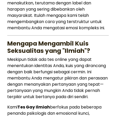
menakutkan, terutama dengan label dan
harapan yang sering dibebankan oleh
masyarakat. Itulah mengapa kami telah
mengembangkan cara yang terstruktur untuk
membantu Anda mengatasi emosi kompleks ini.
Mengapa Mengambil Kuis
Seksualitas yang "Ilmiah"?
Meskipun tidak ada tes online yang dapat
menentukan identitas Anda, kuis yang dirancang
dengan baik berfungsi sebagai cermin. Ini
membantu Anda mengatur pikiran dan perasaan
dengan menanyakan pertanyaan yang tepat—
pertanyaan yang mungkin Anda tidak pernah
terpikir untuk bertanya pada diri sendiri.
Kami
Tes Gay Ilmiah
berfokus pada beberapa
penanda psikologis dan emosional kunci,