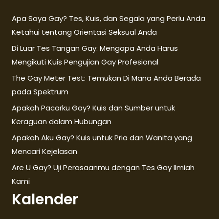
Apa Saya Gay? Tes, Kuis, dan Segala yang Perlu Anda
Ketahui tentang Orientasi Seksual Anda
Di Luar Tes Tangan Gay: Mengapa Anda Harus
Mengikuti Kuis Pengujian Gay Profesional
The Gay Meter Test: Temukan Di Mana Anda Berada
pada Spektrum
Apakah Pacarku Gay? Kuis dan Sumber untuk
Keraguan dalam Hubungan
Apakah Aku Gay? Kuis untuk Pria dan Wanita yang
Mencari Kejelasan
Are U Gay? Uji Perasaanmu dengan Tes Gay Ilmiah
Kami
Kalender