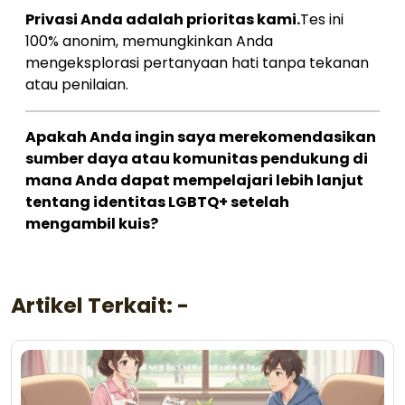
Privasi Anda adalah prioritas kami.
Tes ini
100% anonim, memungkinkan Anda
mengeksplorasi pertanyaan hati tanpa tekanan
atau penilaian.
Apakah Anda ingin saya merekomendasikan
sumber daya atau komunitas pendukung di
mana Anda dapat mempelajari lebih lanjut
tentang identitas LGBTQ+ setelah
mengambil kuis?
Artikel Terkait: -