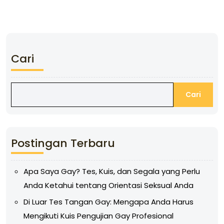
Cari
Cari
Postingan Terbaru
Apa Saya Gay? Tes, Kuis, dan Segala yang Perlu
Anda Ketahui tentang Orientasi Seksual Anda
Di Luar Tes Tangan Gay: Mengapa Anda Harus
Mengikuti Kuis Pengujian Gay Profesional