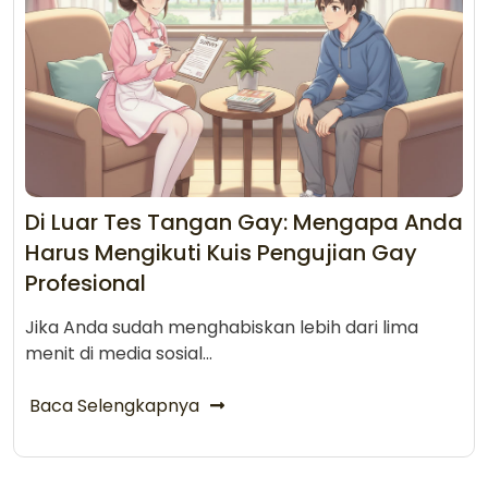
Di Luar Tes Tangan Gay: Mengapa Anda
Harus Mengikuti Kuis Pengujian Gay
Profesional
Jika Anda sudah menghabiskan lebih dari lima
menit di media sosial...
Baca Selengkapnya