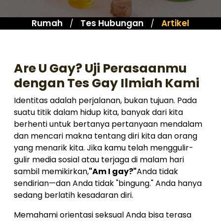
Rumah
Tes Hubungan
Artikel
/
/
Are U Gay? Uji Perasaanmu
dengan Tes Gay Ilmiah Kami
Identitas adalah perjalanan, bukan tujuan. Pada
suatu titik dalam hidup kita, banyak dari kita
berhenti untuk bertanya pertanyaan mendalam
dan mencari makna tentang diri kita dan orang
yang menarik kita. Jika kamu telah menggulir-
gulir media sosial atau terjaga di malam hari
sambil memikirkan,
"Am I gay?"
Anda tidak
sendirian—dan Anda tidak "bingung." Anda hanya
sedang berlatih kesadaran diri.
Memahami orientasi seksual Anda bisa terasa