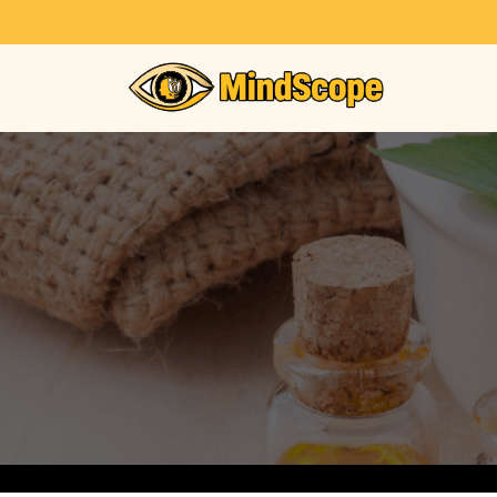
내
용
으
로
건
너
뛰
기