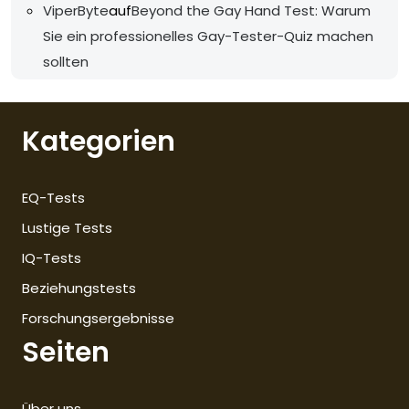
ViperByte
auf
Beyond the Gay Hand Test: Warum
Sie ein professionelles Gay-Tester-Quiz machen
sollten
Kategorien
EQ-Tests
Lustige Tests
IQ-Tests
Beziehungstests
Forschungsergebnisse
Seiten
Über uns